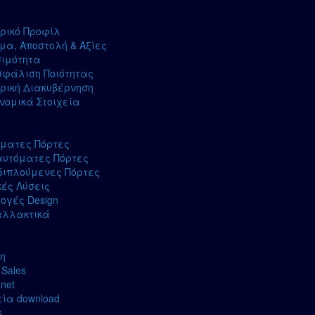
ρικό Προφίλ
α, Αποστολή & Αξίες
σιμότητα
σφάλιση Ποιότητας
ρική Διακυβέρνηση
νομικά Στοιχεία
όματες Πόρτες
αυτόματες Πόρτες
διπλούμενες Πόρτες
κές Λύσεις
ογές Design
αλλακτικά
η
 Sales
anet
ία download
s