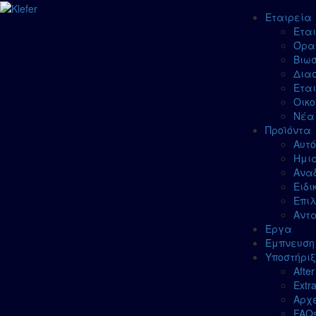
Εταιρεία
Εται
Όραμ
Βιω
Δια
Εται
Οικο
Νέα
Προϊόντα
Αυτ
Ημι
Ανα
Ειδι
Επιλ
Αντ
Έργα
Έμπνευση
Υποστήριξ
After
Extr
Αρχε
FAQ