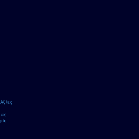
Αξίες
τας
ηση
α