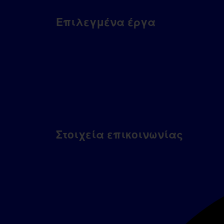
Επιλεγμένα έργα
Στοιχεία επικοινωνίας