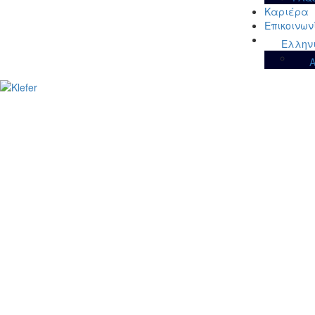
Καριέρα
Επικοινων
Ελλην